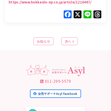
https://www.hokkaido-np.co.jp/article/1210467/
Facebook
X
Line
Th
お知らせ
次へ
011-299-5579
女性サポートAsyl Facebook